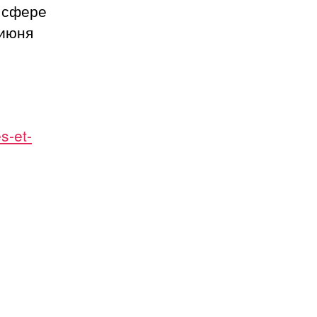
 сфере
 июня
s-et-