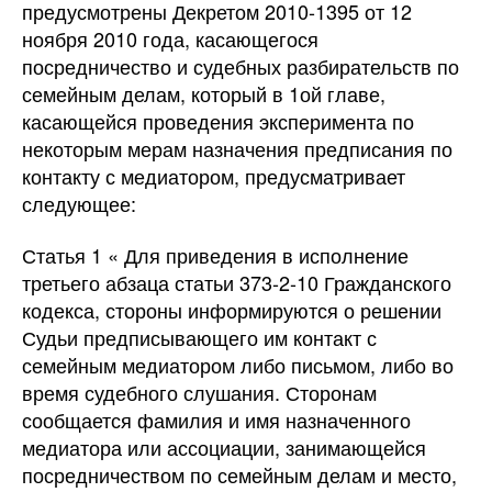
предусмотрены Декретом 2010-1395 от 12
ноября 2010 года, касающегося
посредничество и судебных разбирательств по
семейным делам, который в 1ой главе,
касающейся проведения эксперимента по
некоторым мерам назначения предписания по
контакту с медиатором, предусматривает
следующее:
Статья 1 « Для приведения в исполнение
третьего абзаца статьи 373-2-10 Гражданского
кодекса, стороны информируются о решении
Судьи предписывающего им контакт с
семейным медиатором либо письмом, либо во
время судебного слушания. Сторонам
сообщается фамилия и имя назначенного
медиатора или ассоциации, занимающейся
посредничеством по семейным делам и место,