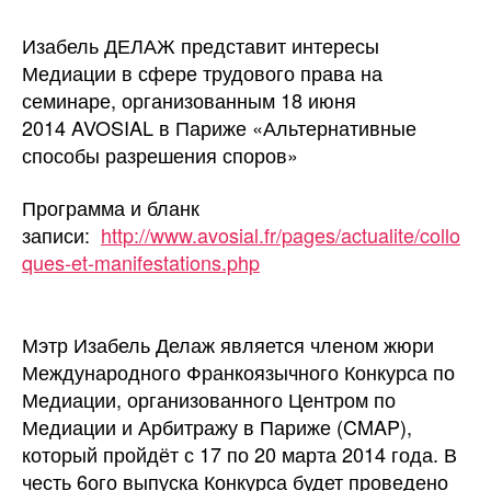
Изабель ДЕЛАЖ представит интересы
Медиации в сфере трудового права на
семинаре, организованным 18 июня
2014 AVOSIAL в Париже «Альтернативные
способы разрешения споров»
Программа и бланк
записи:
http://www.avosial.fr/pages/actualite/collo
ques-et-manifestations.php
Мэтр Изабель Делаж является членом жюри
Международного Франкоязычного Конкурса по
Медиации, организованного Центром по
Медиации и Арбитражу в Париже (CMAP),
который пройдёт с 17 по 20 марта 2014 года. В
честь 6ого выпуска Конкурса будет проведено