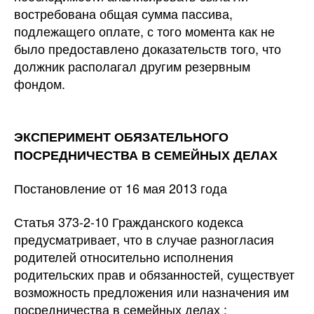
востребована общая сумма пассива,
подлежащего оплате, с того момента как не
было предоставлено доказательств того, что
должник располагал другим резервным
фондом.
ЭКСПЕРИМЕНТ ОБЯЗАТЕЛЬНОГО
ПОСРЕДНИЧЕСТВА В СЕМЕЙНЫХ ДЕЛАХ
Постановление от 16 мая 2013 года
Статья 373-2-10 Гражданского кодекса
предусматривает, что в случае разногласия
родителей относительно исполнения
родительских прав и обязанностей, существует
возможность предложения или назначения им
посредничества в семейных делах :