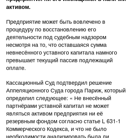
активом.
Предприятие может быть вовлечено в
процедуру по восстановлению его
деятельности под судебным надзором
несмотря на то, что оставшаяся сумма
невнесённого уставного капитала намного
превышает текущий пассив подлежащий
оплате.
Кассационный Суд подтвердил решение
Аппеляционного Суда города Париж, который
определил следующее: « Не внесённый
партнёрами уставной капитал не может
являться активом предприятия ни её
резервным фондом согласно статье L 631-1
Коммерческого Кодекса, и что не было
необходимости анализировать была ли