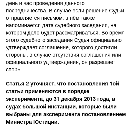
день и час проведения данного
посредничества. В случае если решение Судьи
отправляется письмом, в нём также
напоминается дата судебного заседания, на
котором дело будет рассматриваться. Во время
этого судебного заседания Судья официально
удтверждает соглашение, которого достигли
стороны, в случае отсутствия соглашения или
официального удтверждения, он разрешает
спор».
Статья 2 уточняет, что постановления 1ой
статьи применяются в порядке
эксперимента, до 31 декабря 2013 года, в
судах большой инстанции, которые были
выбраны для эксперимента постановлением
Министра Юстиции.