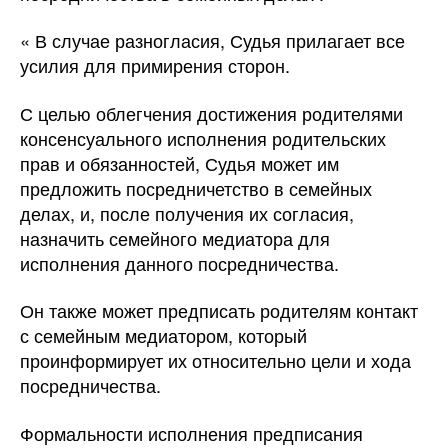
« В случае разногласия, Судья прилагает все
усилия для примирения сторон.
С целью облегчения достижения родителями
консенсуального исполнения родительских
прав и обязанностей, Судья может им
предложить посредничетство в семейных
делах, и, после получения их согласия,
назначить семейного медиатора для
исполнения данного посредничества.
Он также может предписать родителям контакт
с семейным медиатором, который
проинформирует их относительно цели и хода
посредничества.
Формальности исполнения предписания