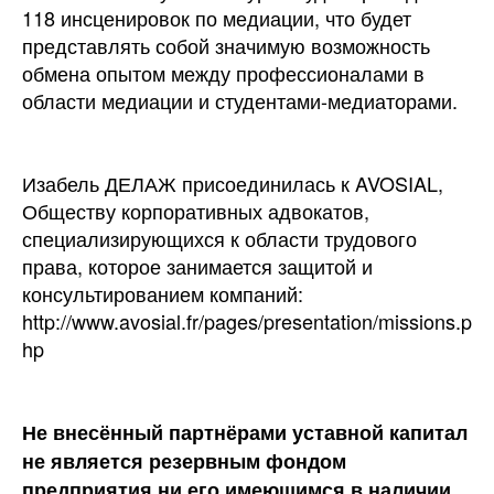
118 инсценировок по медиации, что будет
представлять собой значимую возможность
обмена опытом между профессионалами в
области медиации и студентами-медиаторами.
Изабель ДЕЛАЖ присоединилась к AVOSIAL,
Обществу корпоративных адвокатов,
специализирующихся к области трудового
права, которое занимается защитой и
консультированием компаний:
http://www.avosial.fr/pages/presentation/missions.p
hp
Не внесённый партнёрами уставной капитал
не является резервным фондом
предприятия ни его имеющимся в наличии