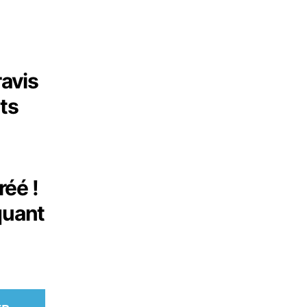
ravis
ts
réé !
quant