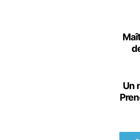
Maît
d
Un n
Pren